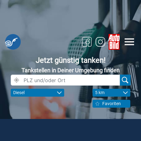
Jetzt günstig tanken!
Tankstellen in Deiner Umgebung finden
Diesel
5 km
Favoriten