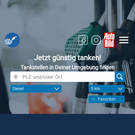
Jetzt günstig tanken!
Tankstellen in Deiner Umgebung finden
Diesel
5 km
Favoriten