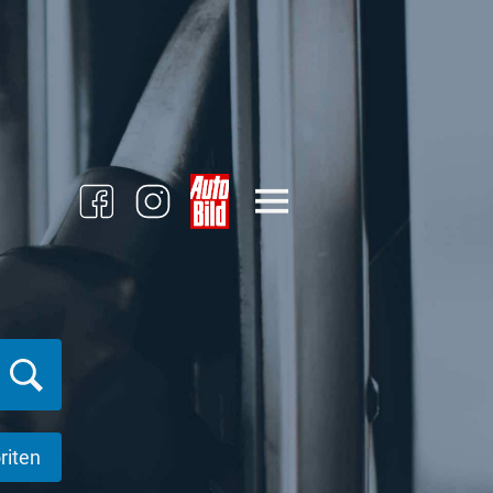
riten