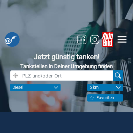
Jetzt günstig tanken!
Tankstellen in Deiner Umgebung finden
Diesel
5 km
Favoriten