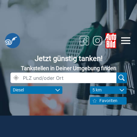
Jetzt günstig tanken!
Tankstellen in Deiner Umgebung finden
Diesel
5 km
Favoriten