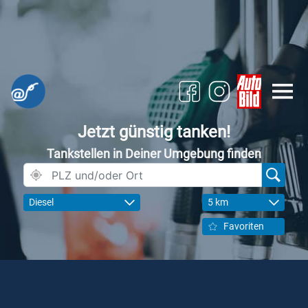
Jetzt günstig tanken!
Tankstellen in Deiner Umgebung finden
Diesel
5 km
Favoriten