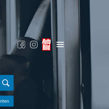
riten