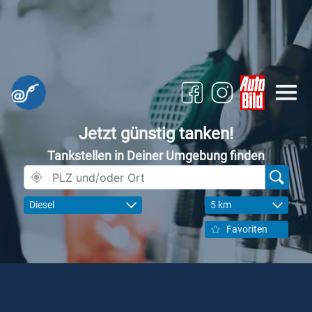
Jetzt günstig tanken!
Tankstellen in Deiner Umgebung finden
Diesel
5 km
Favoriten