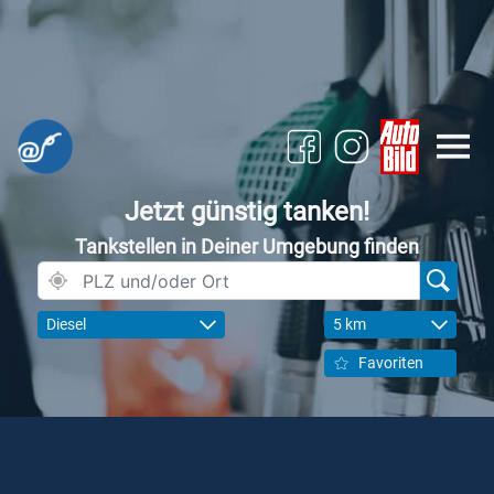
Jetzt günstig tanken!
Tankstellen in Deiner Umgebung finden
Diesel
5 km
Favoriten