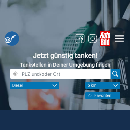
Jetzt günstig tanken!
Tankstellen in Deiner Umgebung finden
Diesel
5 km
Favoriten