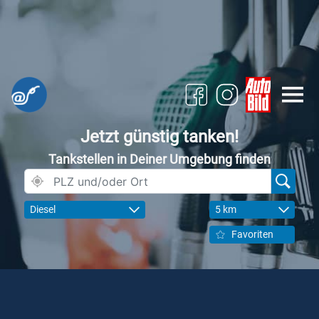
Jetzt günstig tanken!
Tankstellen in Deiner Umgebung finden
Diesel
5 km
Favoriten