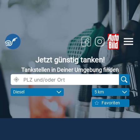
Jetzt günstig tanken!
Tankstellen in Deiner Umgebung finden
Diesel
5 km
Favoriten