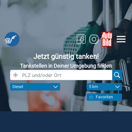
Jetzt günstig tanken!
Tankstellen in Deiner Umgebung finden
Diesel
5 km
Favoriten