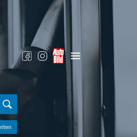
riten