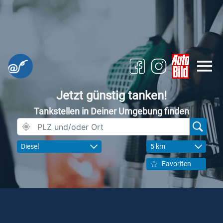
Jetzt günstig tanken!
Tankstellen in Deiner Umgebung finden
Diesel
5 km
Favoriten