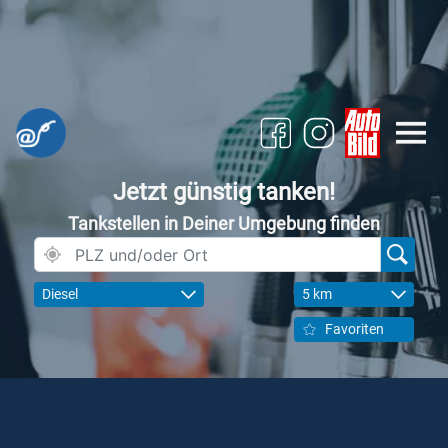
Jetzt günstig tanken!
Tankstellen in Deiner Umgebung finden
Diesel
5 km
Favoriten