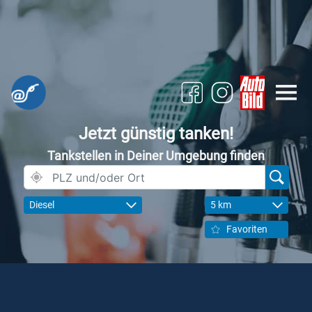
Jetzt günstig tanken!
Tankstellen in Deiner Umgebung finden
Diesel
5 km
Favoriten