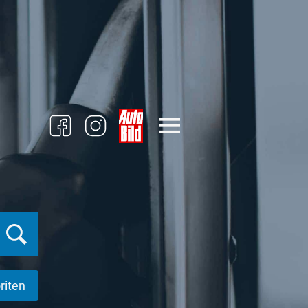
riten