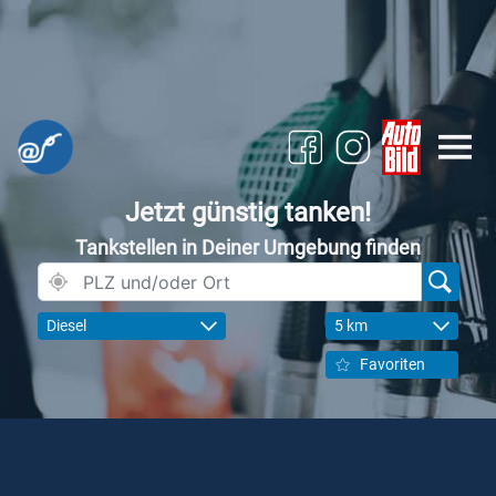
Jetzt günstig tanken!
Tankstellen in Deiner Umgebung finden
Diesel
5 km
Favoriten