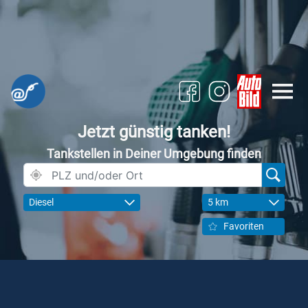
Jetzt günstig tanken!
Tankstellen in Deiner Umgebung finden
Diesel
5 km
Favoriten