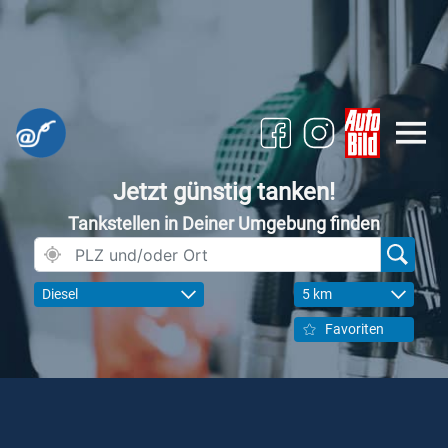
Jetzt günstig tanken!
Tankstellen in Deiner Umgebung finden
Diesel
5 km
Favoriten