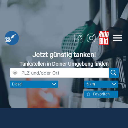
Jetzt günstig tanken!
Tankstellen in Deiner Umgebung finden
Diesel
5 km
Favoriten