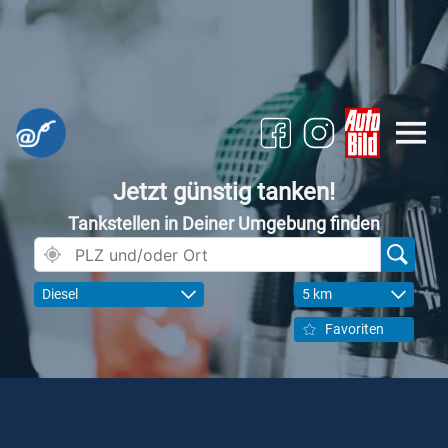
Jetzt günstig tanken!
Tankstellen in Deiner Umgebung finden
Diesel
5 km
Favoriten