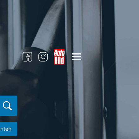
riten