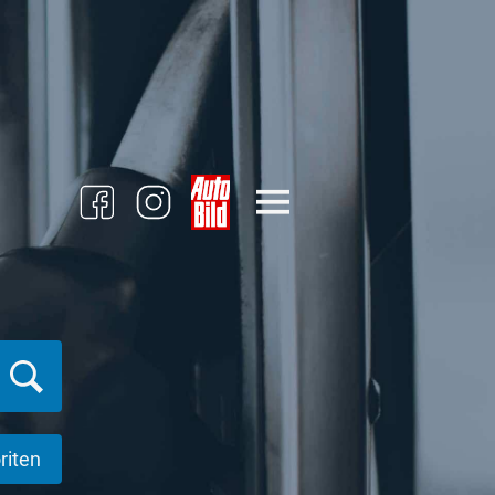
riten