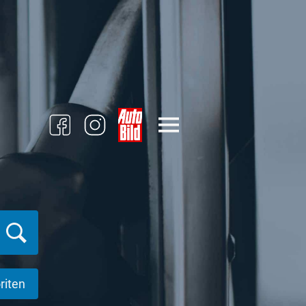
riten