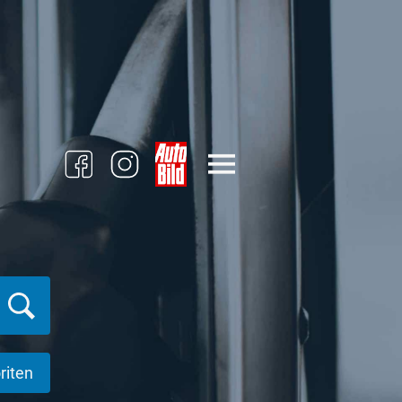
riten