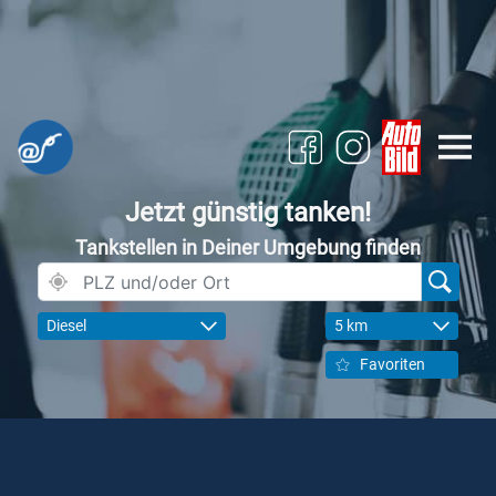
Jetzt günstig tanken!
Tankstellen in Deiner Umgebung finden
Diesel
5 km
Favoriten