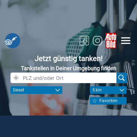
Jetzt günstig tanken!
Tankstellen in Deiner Umgebung finden
Diesel
5 km
Favoriten