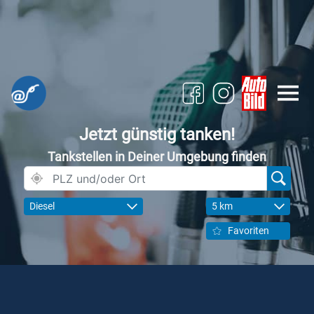
Jetzt günstig tanken!
Tankstellen in Deiner Umgebung finden
Diesel
5 km
Favoriten