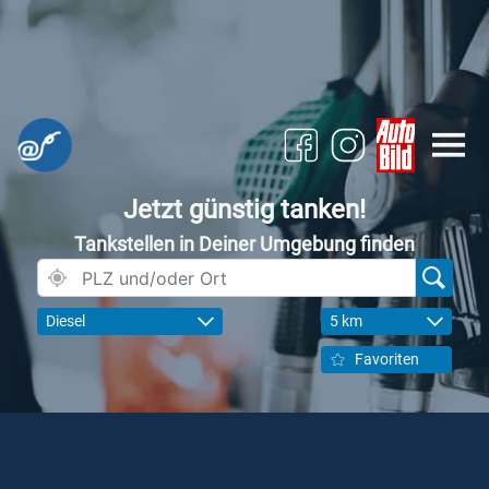
Jetzt günstig tanken!
Tankstellen in Deiner Umgebung finden
Diesel
5 km
Favoriten