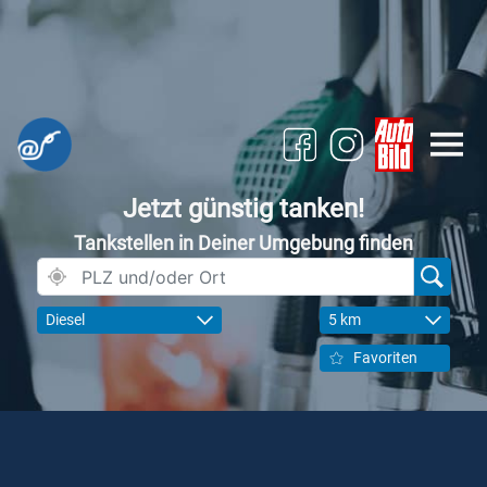
Jetzt günstig tanken!
Tankstellen in Deiner Umgebung finden
Diesel
5 km
Favoriten