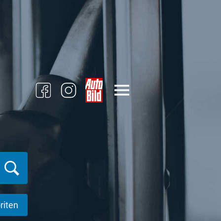
riten