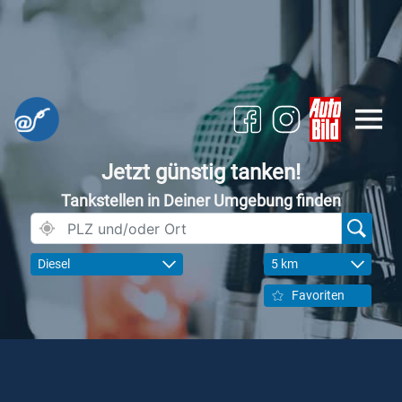
Jetzt günstig tanken!
Tankstellen in Deiner Umgebung finden
Diesel
5 km
Favoriten