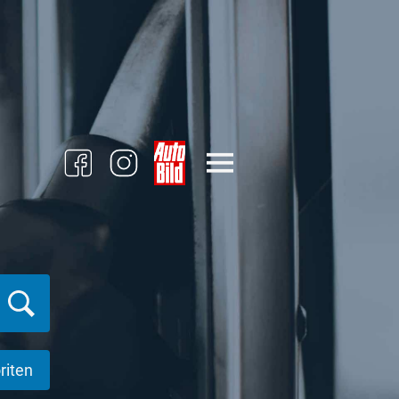
riten