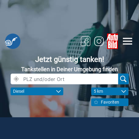
Jetzt günstig tanken!
Tankstellen in Deiner Umgebung finden
Diesel
5 km
Favoriten