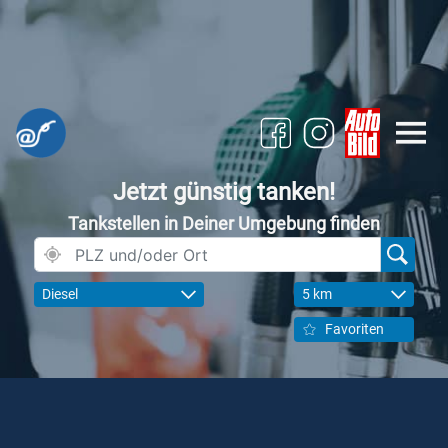
Jetzt günstig tanken!
Tankstellen in Deiner Umgebung finden
Diesel
5 km
Favoriten