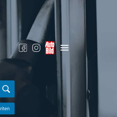
riten