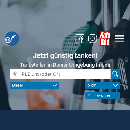
Jetzt günstig tanken!
Tankstellen in Deiner Umgebung finden
Diesel
5 km
Favoriten