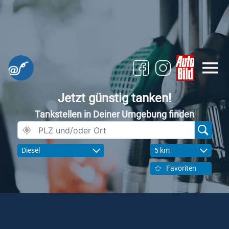
Jetzt günstig tanken!
Tankstellen in Deiner Umgebung finden
Diesel
5 km
Favoriten