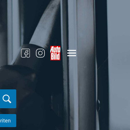
riten