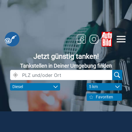
Jetzt günstig tanken!
Tankstellen in Deiner Umgebung finden
Diesel
5 km
Favoriten