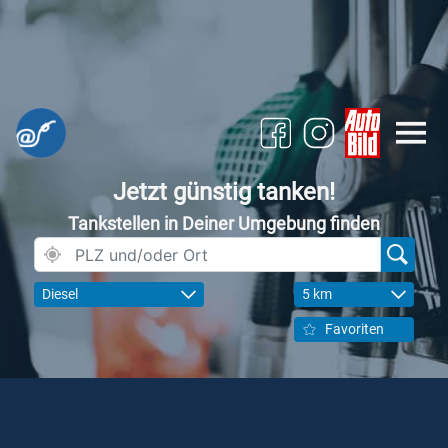
Jetzt günstig tanken!
Tankstellen in Deiner Umgebung finden
Diesel
5 km
Favoriten