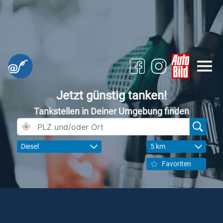
Jetzt günstig tanken!
Tankstellen in Deiner Umgebung finden
Diesel
5 km
Favoriten