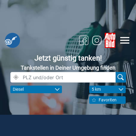
Jetzt günstig tanken!
Tankstellen in Deiner Umgebung finden
Diesel
5 km
Favoriten