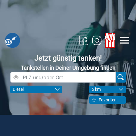
Jetzt günstig tanken!
Tankstellen in Deiner Umgebung finden
Diesel
5 km
Favoriten