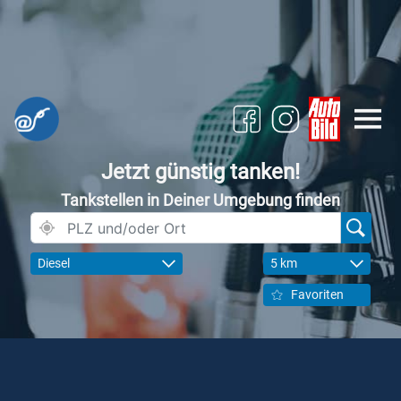
Jetzt günstig tanken!
Tankstellen in Deiner Umgebung finden
Diesel
5 km
Favoriten