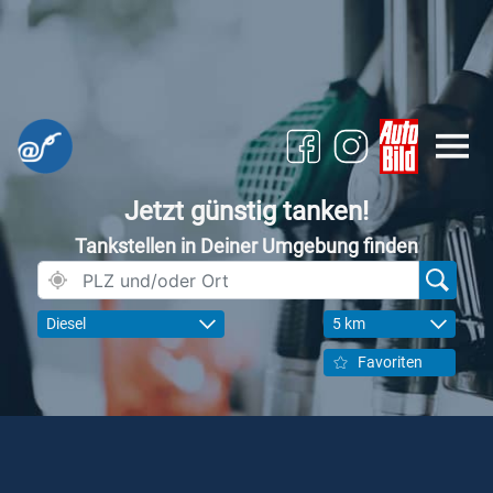
Jetzt günstig tanken!
Tankstellen in Deiner Umgebung finden
Diesel
5 km
Favoriten