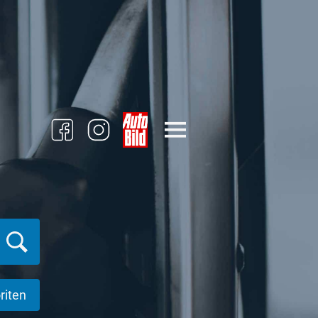
riten