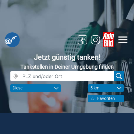
Jetzt günstig tanken!
Tankstellen in Deiner Umgebung finden
Diesel
5 km
Favoriten